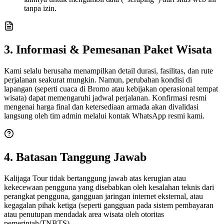
tanpa izin.
3. Informasi & Pemesanan Paket Wisata
Kami selalu berusaha menampilkan detail durasi, fasilitas, dan rute
perjalanan seakurat mungkin. Namun, perubahan kondisi di
lapangan (seperti cuaca di Bromo atau kebijakan operasional tempat
wisata) dapat memengaruhi jadwal perjalanan. Konfirmasi resmi
mengenai harga final dan ketersediaan armada akan divalidasi
langsung oleh tim admin melalui kontak WhatsApp resmi kami.
4. Batasan Tanggung Jawab
Kalijaga Tour tidak bertanggung jawab atas kerugian atau
kekecewaan pengguna yang disebabkan oleh kesalahan teknis dari
perangkat pengguna, gangguan jaringan internet eksternal, atau
kegagalan pihak ketiga (seperti gangguan pada sistem pembayaran
atau penutupan mendadak area wisata oleh otoritas
pemerintah/TNBTS).